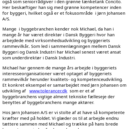
også som seniorrådgiver i den grønne tænketank Concito.
Her beskæftiger han sig med grønne kompetencer inden
for byggeri, hvilket også er et fokusområde i Jørn Johansen
A/S.
Mange i byggebranchen kender nok Michael, da han i
mange år har været direktør i Dansk Byggeri hvor han
arbejdede med virksomhedsudvikling og byggeriets
rammevilkår.. Som led i sammenlægningen mellem Dansk
Byggeri og Dansk Industri har Michael senest været ansat
som underdirektør i Dansk Industri.
Michael har gennem de mange års arbejde i byggeriets
interesseorganisationer været optaget af byggeriets
rammevilkår herunder kvalitets- og kompetenceudvikling.
Et konkret eksempel er samarbejdet med Jørn Johansen om
udvikling af
www.tolerancer.dk
som er et af
byggebranchens vigtige alment tekniske fælleseje der
benyttes af byggebranchens mange aktører.
Hos Jørn Johansen A/S er vi stolte af at have så kompetente
kræfter med på holdet. Vi glæder os til at arbejde endnu
tættere sammen med Michael og trække på hans brede