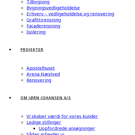
Tilbygning
Bygningsvedligeholdelse
Erhverv – vedligeholdelse og renovering
Grafittirensning
Facaderensning
Isolering
PROJEKTER
Apostelhuset
Arena Næstved
Renovering
OM JØRN JOHANSEN A/S
Vi skaber værdi for vores kunder
Ledige stillinger
Uopfordrede ansøgninger
Sådan arbejder vi