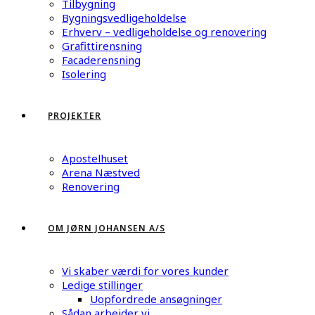
Tilbygning
Bygningsvedligeholdelse
Erhverv – vedligeholdelse og renovering
Grafittirensning
Facaderensning
Isolering
PROJEKTER
Apostelhuset
Arena Næstved
Renovering
OM JØRN JOHANSEN A/S
Vi skaber værdi for vores kunder
Ledige stillinger
Uopfordrede ansøgninger
Sådan arbejder vi