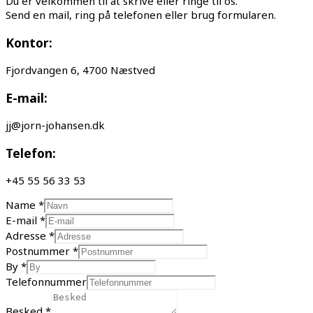
Du er velkommen til at skrive eller ringe til os.
Send en mail, ring på telefonen eller brug formularen.
Kontor:
Fjordvangen 6, 4700 Næstved
E-mail:
jj@jorn-johansen.dk
Telefon:
+45 55 56 33 53
Name
*
E-mail
*
Adresse
*
Postnummer
*
By
*
Telefonnummer
Besked
*