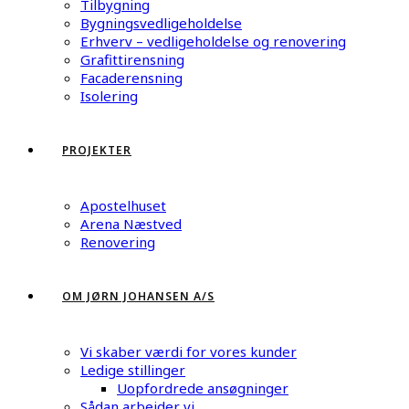
Tilbygning
Bygningsvedligeholdelse
Erhverv – vedligeholdelse og renovering
Grafittirensning
Facaderensning
Isolering
PROJEKTER
Apostelhuset
Arena Næstved
Renovering
OM JØRN JOHANSEN A/S
Vi skaber værdi for vores kunder
Ledige stillinger
Uopfordrede ansøgninger
Sådan arbejder vi